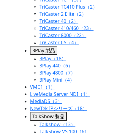
TriCaster TC410 Plus（2）
TriCaster 2 Elite（2）
TriCaster 40（2）
TriCaster 410/460（23）
TriCaster 8000（22）
TriCaster CS（4）
3Play 製品
3Play（18）
3Play 440（6）
3Play 4800（7）
3Play Mini（4）
VMC1（1）
LiveMedia Server NDI（1）
MediaDS（3）
NewTek IPシリーズ（18）
TalkShow 製品
Talkshow（13）
TalkShow VS 100（6）