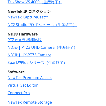
TalkShow VS 4000（生産終了）
NewTek IP コネクション
NewTek CaptureCast™
NC2 Studio I/O モジュール（生産終了）
NDI® Hardware
PTZカメラ 機能比較
NDI® | PTZ3 UHD Camera（生産終了）
NDI® | HX-PTZ3 Camera
Spark™Plus シリーズ（生産終了）
Software
NewTek Premium Access
Virtual Set Editor
Connect Pro
NewTek Remote Storage