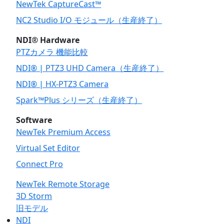
NewTek CaptureCast™
NC2 Studio I/O モジュール（生産終了）
NDI® Hardware
PTZカメラ 機能比較
NDI® | PTZ3 UHD Camera（生産終了）
NDI® | HX-PTZ3 Camera
Spark™Plus シリーズ（生産終了）
Software
NewTek Premium Access
Virtual Set Editor
Connect Pro
NewTek Remote Storage
3D Storm
旧モデル
NDI