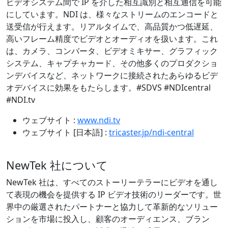
ビデオシステム間で IP を介した相互識別と相互通信を可能
にしています。NDI は、様々なストリームのエンコードと
送受信が行えます。リアルタイムで、高品質かつ低遅延、
高いフレーム精度でビデオとオーディオを扱います。これ
は、カメラ、コンバータ、ビデオミキサー、グラフィック
システム、キャプチャカード、その他多くのプロダクショ
ンデバイスなど、ネットワークに接続されたあらゆるビデ
オデバイスに効果をもたらします。#SDVS #NDIcentral
#NDI.tv
ウェブサイト :
www.ndi.tv
ウェブサイト [日本語] :
tricaster.jp/ndi-central
NewTek 社について
NewTek 社は、すべてのストーリーテラーにビデオを通し
て表現の機会を提供する IP ビデオ技術のリーダーです。世
界中の厳選されたパートナーと協力して革新的なソリュー
ションを市場に投入し、顧客のオーディエンス、ブラン