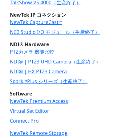
TalkShow VS 4000（生産終了）
NewTek IP コネクション
NewTek CaptureCast™
NC2 Studio I/O モジュール（生産終了）
NDI® Hardware
PTZカメラ 機能比較
NDI® | PTZ3 UHD Camera（生産終了）
NDI® | HX-PTZ3 Camera
Spark™Plus シリーズ（生産終了）
Software
NewTek Premium Access
Virtual Set Editor
Connect Pro
NewTek Remote Storage