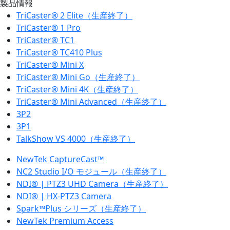
製品情報
TriCaster® 2 Elite（生産終了）
TriCaster® 1 Pro
TriCaster® TC1
TriCaster® TC410 Plus
TriCaster® Mini X
TriCaster® Mini Go（生産終了）
TriCaster® Mini 4K（生産終了）
TriCaster® Mini Advanced（生産終了）
3P2
3P1
TalkShow VS 4000（生産終了）
NewTek CaptureCast™
NC2 Studio I/O モジュール（生産終了）
NDI® | PTZ3 UHD Camera（生産終了）
NDI® | HX-PTZ3 Camera
Spark™Plus シリーズ（生産終了）
NewTek Premium Access