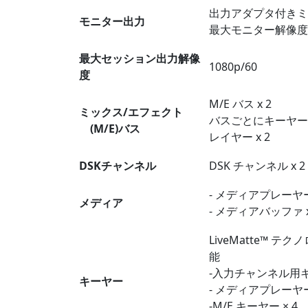
出力アダプタ付きミ
モニター出力
最大モニター解像度 1
最大セッション出力解像
1080p/60
度
M/E バス x 2
ミックス/エフェクト
バスごとにキーヤー x
(M/E)バス
レイヤー x 2
DSKチャンネル
DSK チャンネル x 2
- メディアプレーヤー ×
メディア
- メディアバッファ x
LiveMatte™
能
-入力チャンネル用キ
キーヤー
- メディアプレーヤー
-M/E キーヤー × 4