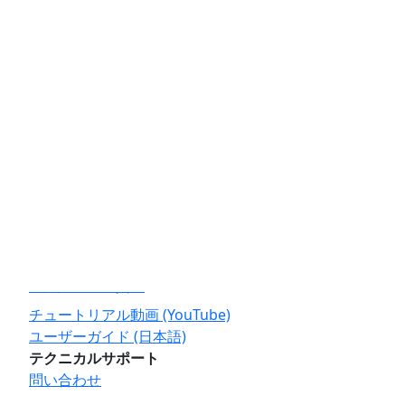
3D Storm
旧モデル
NDI
導入事例
ニュース・イベント
ニュース
イベント
キャンペーン
ASK M&E チャンネル (YouTube)
サポート・よくある質問
よくある質問
全てのご質問
ご購入前のご質問
チュートリアル動画 (YouTube)
ユーザーガイド (日本語)
テクニカルサポート
問い合わせ