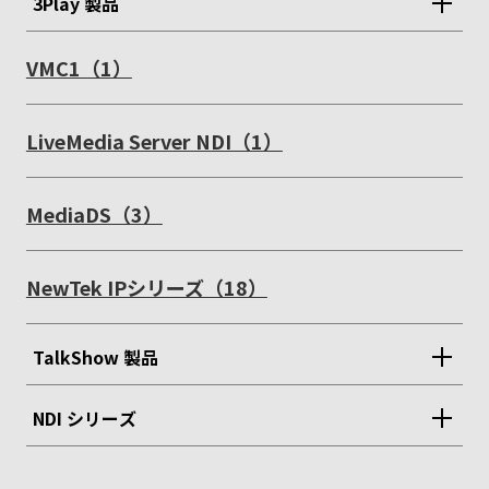
3Play 製品
TriCaster Mini（36）
3Play（18）
VMC1（1）
TriCaster Mini 4K（3）
3Play 440（6）
TriCaster TC1（37）
3Play 4800（7）
LiveMedia Server NDI（1）
TriCaster TC410 Plus（2）
3Play Mini（4）
TriCaster 2 Elite（2）
MediaDS（3）
TriCaster 40（2）
TriCaster 410/460（23）
NewTek IPシリーズ（18）
TriCaster 8000（22）
TriCaster CS（4）
TalkShow 製品
Talkshow（13）
NDI シリーズ
TalkShow VS 100（6）
NDI Hardware（17）
Talkshow VS 4000（8）